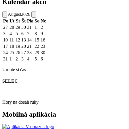
Kalendár akcií
August
2026
Po
Ut
St
Št
Pia
So
Ne
27
28
29
30
31
1
2
3
4
5
6
7
8
9
10
11
12
13
14
15
16
17
18
19
20
21
22
23
24
25
26
27
28
29
30
31
1
2
3
4
5
6
Urobte si čas
SELEC
Hory na dosah ruky
Mobilná aplikácia