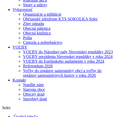
Kalendár akcií
Straty a nálezy
Vybavenosť
Organizácie a inštitúcie
Občianské združenie KTS SOKOLKA Selec
Zber odpadu
Obecná pálenica
Obecná knižnica
Pošta
Cintorín a pohrebníctvo
VOĽBY
VOĽBY do Národnej rady Slovenskej republiky 2023
VOĽBY prezidenta Slovenskej republiky v roku 2024
VOĽBY do Európskeho parlamentu v roku 2024
Referendum 2026
Voľby do orgánov samosprávy obcí a voľby do
orgánov samosprávnych krajov v roku 2026
Kontakt
Napíšte nám
Starosta obce
Obecný úrad
Stavebný úrad
Selec
Úradná tabuľa