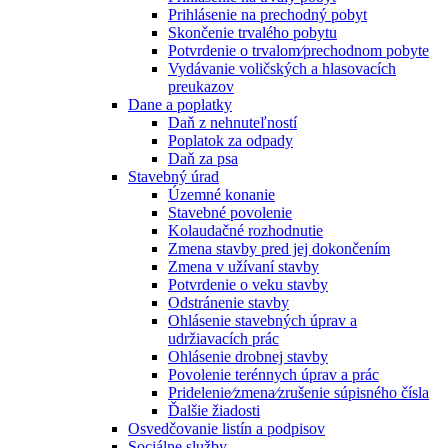
Prihlásenie na prechodný pobyt
Skončenie trvalého pobytu
Potvrdenie o trvalom⁄prechodnom pobyte
Vydávanie voličských a hlasovacích
preukazov
Dane a poplatky
Daň z nehnuteľností
Poplatok za odpady
Daň za psa
Stavebný úrad
Územné konanie
Stavebné povolenie
Kolaudačné rozhodnutie
Zmena stavby pred jej dokončením
Zmena v užívaní stavby
Potvrdenie o veku stavby
Odstránenie stavby
Ohlásenie stavebných úprav a
udržiavacích prác
Ohlásenie drobnej stavby
Povolenie terénnych úprav a prác
Pridelenie⁄zmena⁄zrušenie súpisného čísla
Ďalšie žiadosti
Osvedčovanie listín a podpisov
Sociálne služby