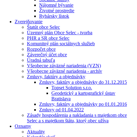
Nájomné bývanie
Životné prostredie
Rybársky lístok
Zverejňovanie
Štatút obce Selec
Územný plán Obce Selec - tvorba
PHR a SR obce Selec
Komunitný plán sociálnych služieb
Rozpočet obce
Záverečný účet obce
Úradná tabuľa
Všeobecne záväzné nariadenia (VZN)
Všeobecne záväzné nariadenia - archív
Zmluvy, faktúry a objednávky
Zmluvy, faktúry a objednávky do 31.12.2015
Topset Solution s.r.o.
Geodetický a kartografický ústav
Bratislava
Zmluvy, faktúry a objednávky po 01.01.2016
Zmluvy od 01.04.2022
Zásady hospodárenia a nakladania s majetkom obce
Selec a s majetkom štátu, ktorý obec užíva
Oznamy
Aktuality