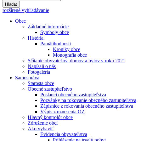
Hľadať
rozšírené vyhľadávanie
Obec
Základné informácie
Symboly obce
História
Pamätihodnosti
Kroniky obce
Monografia obce
Sčítanie obyvateľov, domov a bytov v roku 2021
Napísali o nás
Fotogaléria
Samospráva
Starosta obce
Obecné zastupiteľstvo
Poslanci obecného zastupiteľstva
Pozvánky na rokovanie obecného zastupiteľstva
Zápisnice z rokovania obecného zastupiteľstva
Výpis z uznesenia OZ
Hlavný kontrolór obce
Združenie obcí
Ako vybaviť
Evidencia obyvateľstva
Prihlásenie na trvalý pobyt