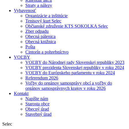
Kalendár akcií
Straty a nálezy
Vybavenosť
Organizácie a inštitúcie
Tenisový kurt Selec
Občianské združenie KTS SOKOLKA Selec
Zber odpadu
Obecná pálenica
Obecná knižnica
Pošta
Cintorín a pohrebníctvo
VOĽBY
VOĽBY do Národnej rady Slovenskej republiky 2023
VOĽBY prezidenta Slovenskej republiky v roku 2024
VOĽBY do Európskeho parlamentu v roku 2024
Referendum 2026
Voľby do orgánov samosprávy obcí a voľby do
orgánov samosprávnych krajov v roku 2026
Kontakt
Napíšte nám
Starosta obce
Obecný úrad
Stavebný úrad
Selec