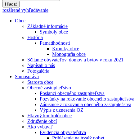
Hľadať
rozšírené vyhľadávanie
Obec
Základné informácie
Symboly obce
História
Pamätihodnosti
Kroniky obce
Monografia obce
Sčítanie obyvateľov, domov a bytov v roku 2021
Napísali o nás
Fotogaléria
Samospráva
Starosta obce
Obecné zastupiteľstvo
Poslanci obecného zastupiteľstva
Pozvánky na rokovanie obecného zastupiteľstva
Zápisnice z rokovania obecného zastupiteľstva
Výpis z uznesenia OZ
Hlavný kontrolór obce
Združenie obcí
Ako vybaviť
Evidencia obyvateľstva
Prihlásenie na trvalý pobyt