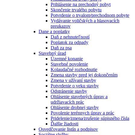
Prihlásenie na prechodný pobyt
Skončenie trvalého pobytu
Potvrdenie o trvalom⁄prechodnom pobyte
Vydávanie voličských a hlasovacích
preukazov
Dane a poplatky
Daň z nehnuteľností
Poplatok za odpady
Daň za psa
Stavebný úrad
Územné konanie
Stavebné povolenie
Kolaudačné rozhodnutie
Zmena stavby pred jej dokončením
Zmena v užívaní stavby
Potvrdenie o veku stavby
Odstránenie stavby
Ohlásenie stavebných úprav a
udržiavacích prác
Ohlásenie drobnej stavby
Povolenie terénnych úprav a prác
Pridelenie⁄zmena⁄zrušenie súpisného čísla
Ďalšie žiadosti
Osvedčovanie listín a podpisov
Sociálne služby