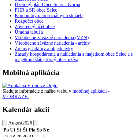
Územný plán Obce Selec - tvorba
PHR a SR obce Selec
Komunitný plán sociálnych služieb
Rozpočet obce
Záverečný účet obce
Úradná tabuľa
Všeobecne záväzné nariadenia (VZN)
Všeobecne záväzné nariadenia - archív
Zmluvy, faktúry a objednávky
Zásady hospodárenia a nakladania s majetkom obce Selec a s
majetkom štátu, ktorý obec užíva
Mobilná aplikácia
Sledujte informácie z nášho webu v
mobilnej aplikácii -
V OBRAZE.
Kalendár akcií
August
2026
Po
Ut
St
Št
Pia
So
Ne
27
28
29
30
31
1
2