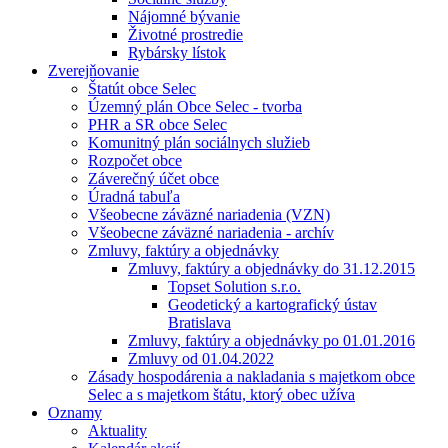
Nájomné bývanie
Životné prostredie
Rybársky lístok
Zverejňovanie
Štatút obce Selec
Územný plán Obce Selec - tvorba
PHR a SR obce Selec
Komunitný plán sociálnych služieb
Rozpočet obce
Záverečný účet obce
Úradná tabuľa
Všeobecne záväzné nariadenia (VZN)
Všeobecne záväzné nariadenia - archív
Zmluvy, faktúry a objednávky
Zmluvy, faktúry a objednávky do 31.12.2015
Topset Solution s.r.o.
Geodetický a kartografický ústav
Bratislava
Zmluvy, faktúry a objednávky po 01.01.2016
Zmluvy od 01.04.2022
Zásady hospodárenia a nakladania s majetkom obce
Selec a s majetkom štátu, ktorý obec užíva
Oznamy
Aktuality