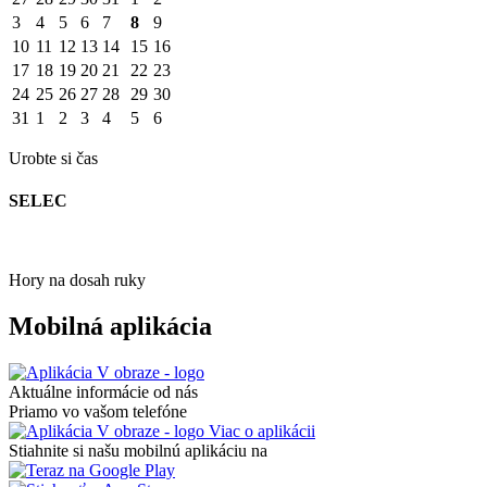
3
4
5
6
7
8
9
10
11
12
13
14
15
16
17
18
19
20
21
22
23
24
25
26
27
28
29
30
31
1
2
3
4
5
6
Urobte si čas
SELEC
Hory na dosah ruky
Mobilná aplikácia
Aktuálne informácie od nás
Priamo vo vašom telefóne
Viac o aplikácii
Stiahnite si našu mobilnú aplikáciu na