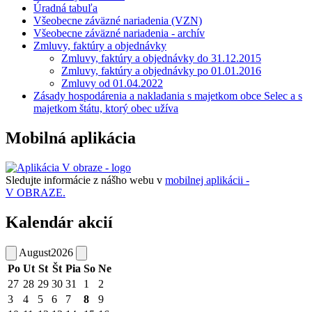
Úradná tabuľa
Všeobecne záväzné nariadenia (VZN)
Všeobecne záväzné nariadenia - archív
Zmluvy, faktúry a objednávky
Zmluvy, faktúry a objednávky do 31.12.2015
Zmluvy, faktúry a objednávky po 01.01.2016
Zmluvy od 01.04.2022
Zásady hospodárenia a nakladania s majetkom obce Selec a s
majetkom štátu, ktorý obec užíva
Mobilná aplikácia
Sledujte informácie z nášho webu v
mobilnej aplikácii -
V OBRAZE.
Kalendár akcií
August
2026
Po
Ut
St
Št
Pia
So
Ne
27
28
29
30
31
1
2
3
4
5
6
7
8
9