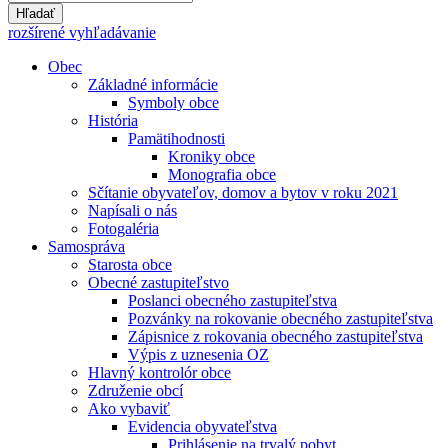
Hľadať
rozšírené vyhľadávanie
Obec
Základné informácie
Symboly obce
História
Pamätihodnosti
Kroniky obce
Monografia obce
Sčítanie obyvateľov, domov a bytov v roku 2021
Napísali o nás
Fotogaléria
Samospráva
Starosta obce
Obecné zastupiteľstvo
Poslanci obecného zastupiteľstva
Pozvánky na rokovanie obecného zastupiteľstva
Zápisnice z rokovania obecného zastupiteľstva
Výpis z uznesenia OZ
Hlavný kontrolór obce
Združenie obcí
Ako vybaviť
Evidencia obyvateľstva
Prihlásenie na trvalý pobyt