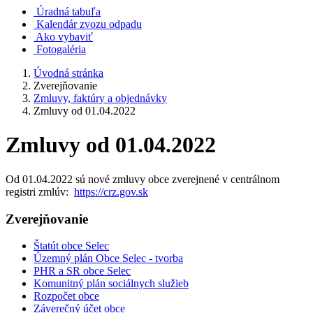
Úradná tabuľa
Kalendár zvozu odpadu
Ako vybaviť
Fotogaléria
Úvodná stránka
Zverejňovanie
Zmluvy, faktúry a objednávky
Zmluvy od 01.04.2022
Zmluvy od 01.04.2022
Od 01.04.2022 sú nové zmluvy obce zverejnené v centrálnom
registri zmlúv:
https://crz.gov.sk
Zverejňovanie
Štatút obce Selec
Územný plán Obce Selec - tvorba
PHR a SR obce Selec
Komunitný plán sociálnych služieb
Rozpočet obce
Záverečný účet obce