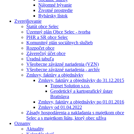
Nájomné bývanie
Životné prostredie
Rybársky lístok
Zverejňovanie
Štatút obce Selec
Územný plán Obce Selec - tvorba
PHR a SR obce Selec
Komunitný plán sociálnych služieb
Rozpočet obce
Záverečný účet obce
Úradná tabuľa
Všeobecne záväzné nariadenia (VZN)
Všeobecne záväzné nariadenia - archív
Zmluvy, faktúry a objednávky
Zmluvy, faktúry a objednávky do 31.12.2015
Topset Solution s.r.o.
Geodetický a kartografický ústav
Bratislava
Zmluvy, faktúry a objednávky po 01.01.2016
Zmluvy od 01.04.2022
Zásady hospodárenia a nakladania s majetkom obce
Selec a s majetkom štátu, ktorý obec užíva
Oznamy
Aktuality