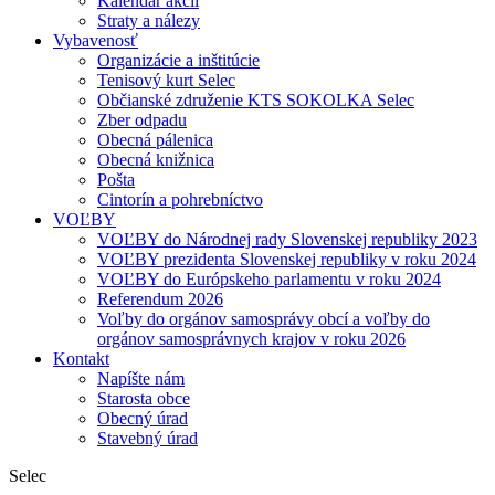
Kalendár akcií
Straty a nálezy
Vybavenosť
Organizácie a inštitúcie
Tenisový kurt Selec
Občianské združenie KTS SOKOLKA Selec
Zber odpadu
Obecná pálenica
Obecná knižnica
Pošta
Cintorín a pohrebníctvo
VOĽBY
VOĽBY do Národnej rady Slovenskej republiky 2023
VOĽBY prezidenta Slovenskej republiky v roku 2024
VOĽBY do Európskeho parlamentu v roku 2024
Referendum 2026
Voľby do orgánov samosprávy obcí a voľby do
orgánov samosprávnych krajov v roku 2026
Kontakt
Napíšte nám
Starosta obce
Obecný úrad
Stavebný úrad
Selec