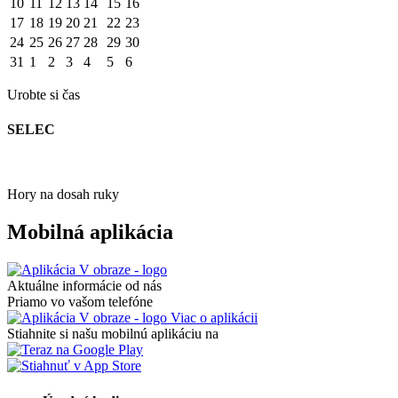
10
11
12
13
14
15
16
17
18
19
20
21
22
23
24
25
26
27
28
29
30
31
1
2
3
4
5
6
Urobte si čas
SELEC
Hory na dosah ruky
Mobilná aplikácia
Aktuálne informácie od nás
Priamo vo vašom telefóne
Viac o aplikácii
Stiahnite si našu mobilnú aplikáciu na