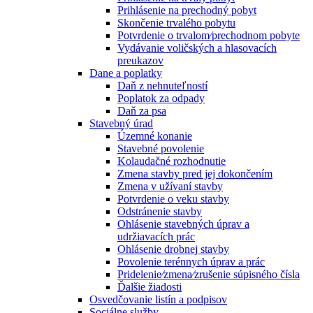
Prihlásenie na prechodný pobyt
Skončenie trvalého pobytu
Potvrdenie o trvalom⁄prechodnom pobyte
Vydávanie voličských a hlasovacích
preukazov
Dane a poplatky
Daň z nehnuteľností
Poplatok za odpady
Daň za psa
Stavebný úrad
Územné konanie
Stavebné povolenie
Kolaudačné rozhodnutie
Zmena stavby pred jej dokončením
Zmena v užívaní stavby
Potvrdenie o veku stavby
Odstránenie stavby
Ohlásenie stavebných úprav a
udržiavacích prác
Ohlásenie drobnej stavby
Povolenie terénnych úprav a prác
Pridelenie⁄zmena⁄zrušenie súpisného čísla
Ďalšie žiadosti
Osvedčovanie listín a podpisov
Sociálne služby