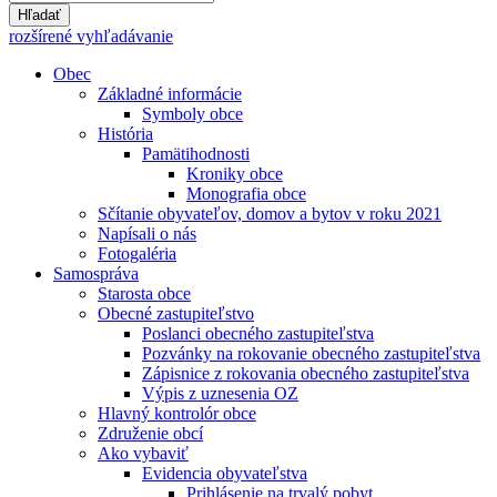
Hľadať
rozšírené vyhľadávanie
Obec
Základné informácie
Symboly obce
História
Pamätihodnosti
Kroniky obce
Monografia obce
Sčítanie obyvateľov, domov a bytov v roku 2021
Napísali o nás
Fotogaléria
Samospráva
Starosta obce
Obecné zastupiteľstvo
Poslanci obecného zastupiteľstva
Pozvánky na rokovanie obecného zastupiteľstva
Zápisnice z rokovania obecného zastupiteľstva
Výpis z uznesenia OZ
Hlavný kontrolór obce
Združenie obcí
Ako vybaviť
Evidencia obyvateľstva
Prihlásenie na trvalý pobyt