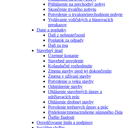
Prihlásenie na prechodný pobyt
Skončenie trvalého pobytu
Potvrdenie o trvalom⁄prechodnom pobyte
Vydávanie voličských a hlasovacích
preukazov
Dane a poplatky
Daň z nehnuteľností
Poplatok za odpady
Daň za psa
Stavebný úrad
Územné konanie
Stavebné povolenie
Kolaudačné rozhodnutie
Zmena stavby pred jej dokončením
Zmena v užívaní stavby
Potvrdenie o veku stavby
Odstránenie stavby
Ohlásenie stavebných úprav a
udržiavacích prác
Ohlásenie drobnej stavby
Povolenie terénnych úprav a prác
Pridelenie⁄zmena⁄zrušenie súpisného čísla
Ďalšie žiadosti
Osvedčovanie listín a podpisov
Sociálne služby