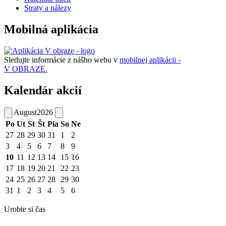
Straty a nálezy
Mobilná aplikácia
Sledujte informácie z nášho webu v
mobilnej aplikácii -
V OBRAZE.
Kalendár akcií
August
2026
Po
Ut
St
Št
Pia
So
Ne
27
28
29
30
31
1
2
3
4
5
6
7
8
9
10
11
12
13
14
15
16
17
18
19
20
21
22
23
24
25
26
27
28
29
30
31
1
2
3
4
5
6
Urobte si čas