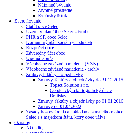
Nájomné bývanie
Životné prostredie
Rybársky lístok
Zverejňovanie
Štatút obce Selec
Územný plán Obce Selec - tvorba
PHR a SR obce Selec
Komunitný plán sociálnych služieb
Rozpočet obce
Záverečný účet obce
Úradná tabuľa
Všeobecne záväzné nariadenia (VZN)
Všeobecne záväzné nariadenia - archív
Zmluvy, faktúry a objednávky
Zmluvy, faktúry a objednávky do 31.12.2015
Topset Solution s.r.o.
Geodetický a kartografický ústav
Bratislava
Zmluvy, faktúry a objednávky po 01.01.2016
Zmluvy od 01.04.2022
Zásady hospodárenia a nakladania s majetkom obce
Selec a s majetkom štátu, ktorý obec užíva
Oznamy
Aktuality