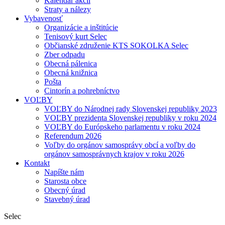
Kalendár akcií
Straty a nálezy
Vybavenosť
Organizácie a inštitúcie
Tenisový kurt Selec
Občianské združenie KTS SOKOLKA Selec
Zber odpadu
Obecná pálenica
Obecná knižnica
Pošta
Cintorín a pohrebníctvo
VOĽBY
VOĽBY do Národnej rady Slovenskej republiky 2023
VOĽBY prezidenta Slovenskej republiky v roku 2024
VOĽBY do Európskeho parlamentu v roku 2024
Referendum 2026
Voľby do orgánov samosprávy obcí a voľby do
orgánov samosprávnych krajov v roku 2026
Kontakt
Napíšte nám
Starosta obce
Obecný úrad
Stavebný úrad
Selec