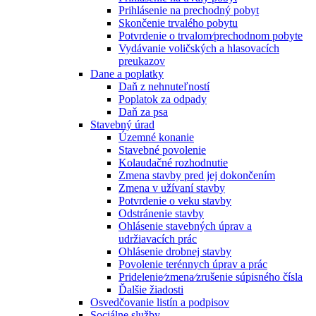
Prihlásenie na prechodný pobyt
Skončenie trvalého pobytu
Potvrdenie o trvalom⁄prechodnom pobyte
Vydávanie voličských a hlasovacích
preukazov
Dane a poplatky
Daň z nehnuteľností
Poplatok za odpady
Daň za psa
Stavebný úrad
Územné konanie
Stavebné povolenie
Kolaudačné rozhodnutie
Zmena stavby pred jej dokončením
Zmena v užívaní stavby
Potvrdenie o veku stavby
Odstránenie stavby
Ohlásenie stavebných úprav a
udržiavacích prác
Ohlásenie drobnej stavby
Povolenie terénnych úprav a prác
Pridelenie⁄zmena⁄zrušenie súpisného čísla
Ďalšie žiadosti
Osvedčovanie listín a podpisov
Sociálne služby