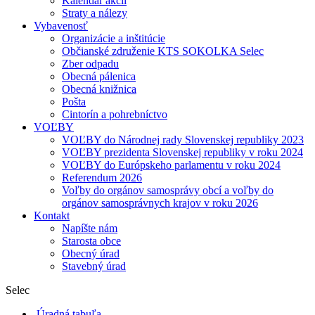
Kalendár akcií
Straty a nálezy
Vybavenosť
Organizácie a inštitúcie
Občianské združenie KTS SOKOLKA Selec
Zber odpadu
Obecná pálenica
Obecná knižnica
Pošta
Cintorín a pohrebníctvo
VOĽBY
VOĽBY do Národnej rady Slovenskej republiky 2023
VOĽBY prezidenta Slovenskej republiky v roku 2024
VOĽBY do Európskeho parlamentu v roku 2024
Referendum 2026
Voľby do orgánov samosprávy obcí a voľby do
orgánov samosprávnych krajov v roku 2026
Kontakt
Napíšte nám
Starosta obce
Obecný úrad
Stavebný úrad
Selec
Úradná tabuľa