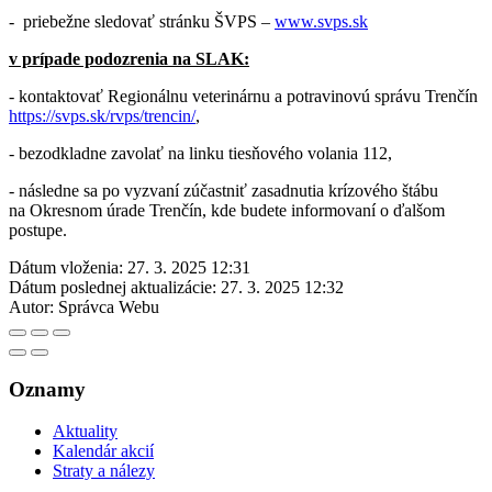
- priebežne sledovať stránku ŠVPS –
www.svps.sk
v prípade podozrenia na SLAK:
- kontaktovať Regionálnu veterinárnu a potravinovú správu Trenčín
https://svps.sk/rvps/trencin/
,
- bezodkladne zavolať na linku tiesňového volania 112,
- následne sa po vyzvaní zúčastniť zasadnutia krízového štábu
na Okresnom úrade Trenčín, kde budete informovaní o ďalšom
postupe.
Dátum vloženia:
27. 3. 2025 12:31
Dátum poslednej aktualizácie:
27. 3. 2025 12:32
Autor:
Správca Webu
Oznamy
Aktuality
Kalendár akcií
Straty a nálezy