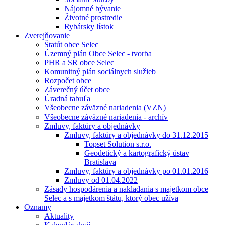
Nájomné bývanie
Životné prostredie
Rybársky lístok
Zverejňovanie
Štatút obce Selec
Územný plán Obce Selec - tvorba
PHR a SR obce Selec
Komunitný plán sociálnych služieb
Rozpočet obce
Záverečný účet obce
Úradná tabuľa
Všeobecne záväzné nariadenia (VZN)
Všeobecne záväzné nariadenia - archív
Zmluvy, faktúry a objednávky
Zmluvy, faktúry a objednávky do 31.12.2015
Topset Solution s.r.o.
Geodetický a kartografický ústav
Bratislava
Zmluvy, faktúry a objednávky po 01.01.2016
Zmluvy od 01.04.2022
Zásady hospodárenia a nakladania s majetkom obce
Selec a s majetkom štátu, ktorý obec užíva
Oznamy
Aktuality