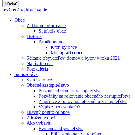
Hľadať
rozšírené vyhľadávanie
Obec
Základné informácie
Symboly obce
História
Pamätihodnosti
Kroniky obce
Monografia obce
Sčítanie obyvateľov, domov a bytov v roku 2021
Napísali o nás
Fotogaléria
Samospráva
Starosta obce
Obecné zastupiteľstvo
Poslanci obecného zastupiteľstva
Pozvánky na rokovanie obecného zastupiteľstva
Zápisnice z rokovania obecného zastupiteľstva
Výpis z uznesenia OZ
Hlavný kontrolór obce
Združenie obcí
Ako vybaviť
Evidencia obyvateľstva
Prihlásenie na trvalý pobyt