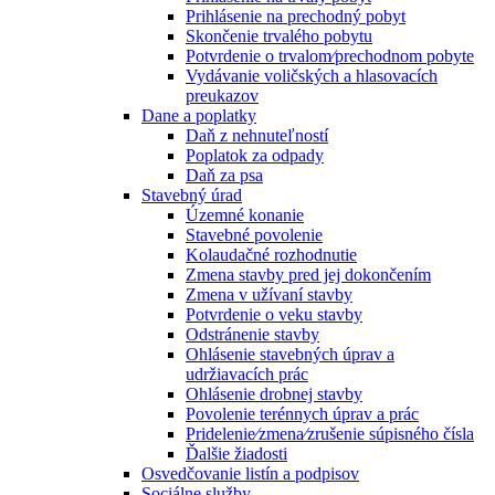
Prihlásenie na prechodný pobyt
Skončenie trvalého pobytu
Potvrdenie o trvalom⁄prechodnom pobyte
Vydávanie voličských a hlasovacích
preukazov
Dane a poplatky
Daň z nehnuteľností
Poplatok za odpady
Daň za psa
Stavebný úrad
Územné konanie
Stavebné povolenie
Kolaudačné rozhodnutie
Zmena stavby pred jej dokončením
Zmena v užívaní stavby
Potvrdenie o veku stavby
Odstránenie stavby
Ohlásenie stavebných úprav a
udržiavacích prác
Ohlásenie drobnej stavby
Povolenie terénnych úprav a prác
Pridelenie⁄zmena⁄zrušenie súpisného čísla
Ďalšie žiadosti
Osvedčovanie listín a podpisov
Sociálne služby