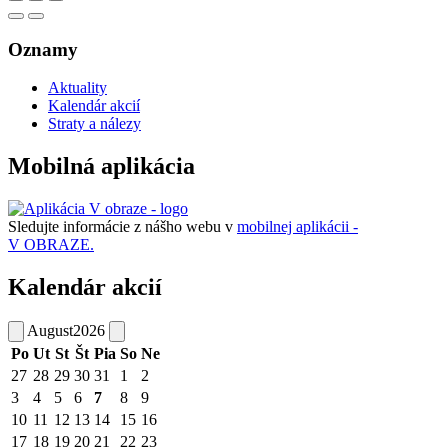
Oznamy
Aktuality
Kalendár akcií
Straty a nálezy
Mobilná aplikácia
Sledujte informácie z nášho webu v
mobilnej aplikácii -
V OBRAZE.
Kalendár akcií
August
2026
Po
Ut
St
Št
Pia
So
Ne
27
28
29
30
31
1
2
3
4
5
6
7
8
9
10
11
12
13
14
15
16
17
18
19
20
21
22
23