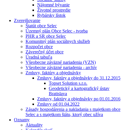
Nájomné bývanie
Životné prostredie
Rybársky lístok
Zverejňovanie
Štatút obce Selec
Územný plán Obce Selec - tvorba
PHR a SR obce Selec
Komunitný plán sociálnych služieb
Rozpočet obce
Záverečný účet obce
Úradná tabuľa
Všeobecne záväzné nariadenia (VZN)
Všeobecne záväzné nariadenia - archív
Zmluvy, faktúry a objednávky
Zmluvy, faktúry a objednávky do 31.12.2015
Topset Solution s.r.o.
Geodetický a kartografický ústav
Bratislava
Zmluvy, faktúry a objednávky po 01.01.2016
Zmluvy od 01.04.2022
Zásady hospodárenia a nakladania s majetkom obce
Selec a s majetkom štátu, ktorý obec užíva
Oznamy
Aktuality