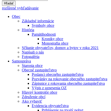
Hľadať
rozšírené vyhľadávanie
Obec
Základné informácie
Symboly obce
História
Pamätihodnosti
Kroniky obce
Monografia obce
Sčítanie obyvateľov, domov a bytov v roku 2021
Napísali o nás
Fotogaléria
Samospráva
Starosta obce
Obecné zastupiteľstvo
Poslanci obecného zastupiteľstva
Pozvánky na rokovanie obecného zastupiteľstva
Zápisnice z rokovania obecného zastupiteľstva
Výpis z uznesenia OZ
Hlavný kontrolór obce
Združenie obcí
Ako vybaviť
Evidencia obyvateľstva
Prihlásenie na trvalý pobyt