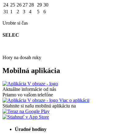
24
25
26
27
28
29
30
31
1
2
3
4
5
6
Urobte si čas
SELEC
Hory na dosah ruky
Mobilná aplikácia
Aktuálne informácie od nás
Priamo vo vašom telefóne
Viac o aplikácii
Stiahnite si našu mobilnú aplikáciu na
Úradné hodiny