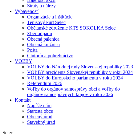
Kalendár akcií
Straty a nálezy
Vybavenosť
Organizácie a inštitúcie
Tenisový kurt Selec
Občianské združenie KTS SOKOLKA Selec
Zber odpadu
Obecná pálenica
Obecná knižnica
Pošta
Cintorín a pohrebníctvo
VOĽBY
VOĽBY do Národnej rady Slovenskej republiky 2023
VOĽBY prezidenta Slovenskej republiky v roku 2024
VOĽBY do Európskeho parlamentu v roku 2024
Referendum 2026
Voľby do orgánov samosprávy obcí a voľby do
orgánov samosprávnych krajov v roku 2026
Kontakt
Napíšte nám
Starosta obce
Obecný úrad
Stavebný úrad
Selec